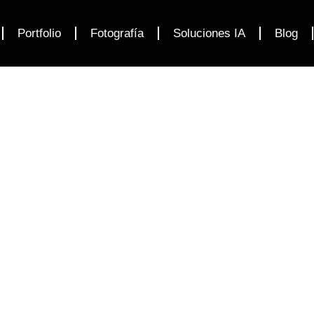
Portfolio
Fotografía
Soluciones IA
Blog
tecnología
Más result
presupuesto.
Inicio