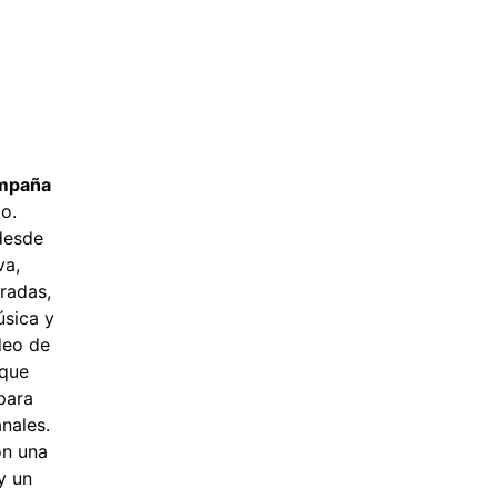
ampaña
o.
 desde
va,
eradas,
úsica y
deo de
 que
para
nales.
on una
y un