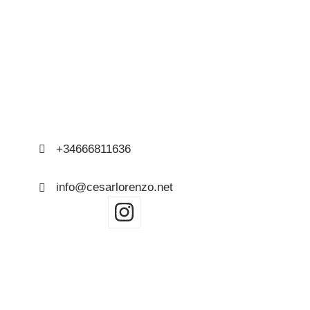
Contacto
+34666811636
info@cesarlorenzo.net