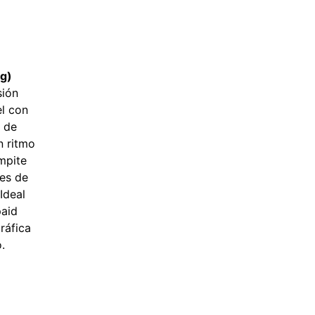
eg)
sión
el con
o de
n ritmo
ompite
es de
Ideal
paid
ráfica
.