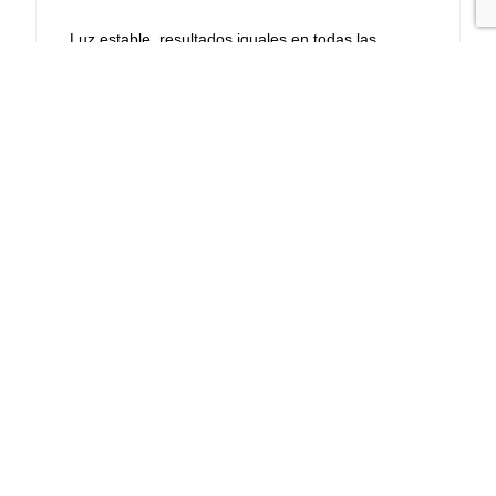
Luz estable, resultados iguales en todas las
sesiones.
Retoque rápido y natural
Piel limpia, tejidos con textura y fotos listas en
pocos días.