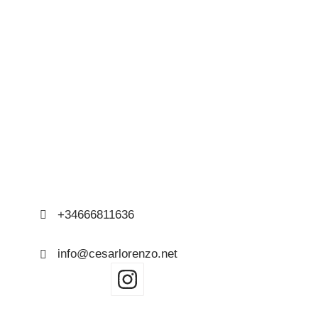
Contacto
+34666811636
info@cesarlorenzo.net