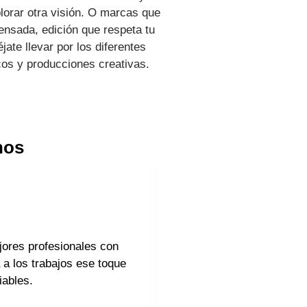
lorar otra visión. O marcas que
ensada, edición que respeta tu
ate llevar por los diferentes
os y producciones creativas.
hos
jores profesionales con
Desde que hace más de 1
a los trabajos ese toque
nuestras campañas, nues
iables.
que creó ha influido en 
tranquilidad de saber qu